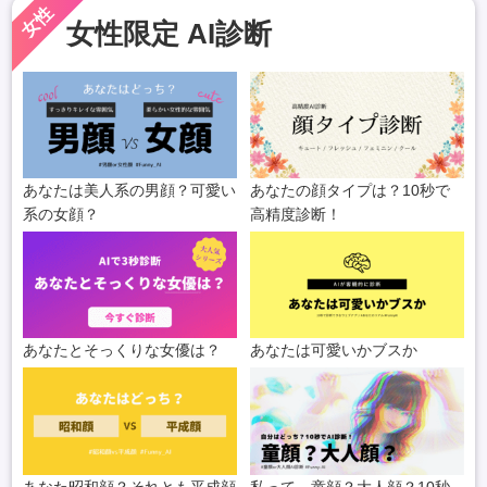
女性
女性限定 AI診断
あなたは美人系の男顔？可愛い
あなたの顔タイプは？10秒で
系の女顔？
高精度診断！
あなたとそっくりな女優は？
あなたは可愛いかブスか
あなた昭和顔？それとも平成顔
私って、童顔？大人顔？10秒