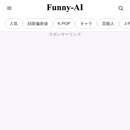
人気
顔面偏差値
K-POP
キャラ
芸能人
J-
スポンサーリンク