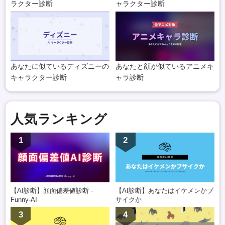
ラクター診断
ャラクター診断
あなたに似ているディズニーの
あなたと顔が似ているアニメキ
キャラクター診断
ャラ診断
人気ランキング
1
2
【AI診断】顔面偏差値診断 -
【AI診断】あなたはイケメンかブ
Funny-AI
サイクか
3
4