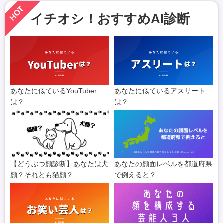
HOT
イチオシ！おすすめAI診断
あなたに似ているYouTuber
あなたに似ているアスリート
は？
は？
【どうぶつ顔診断】あなたは犬
あなたの顔面レベルを都道府県
顔？それとも猫顔？
で例えると？