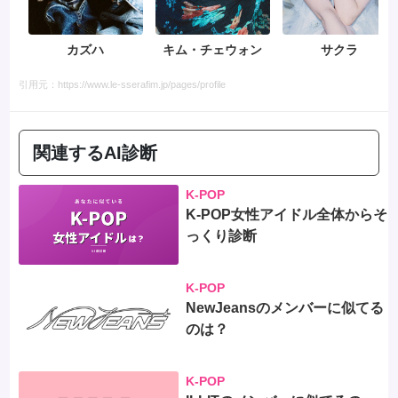
カズハ
キム・チェウォン
サクラ
引用元：https://www.le-sserafim.jp/pages/profile
関連するAI診断
K-POP
K-POP女性アイドル全体からそ
っくり診断
K-POP
NewJeansのメンバーに似てる
のは？
K-POP