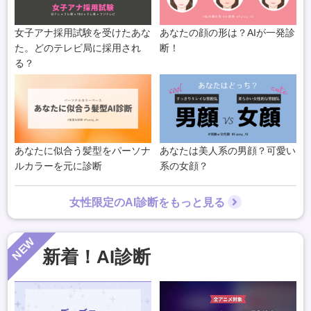
女子アナ採用試験を受けたあな
あなたの顔の形は？AIが一発診
た。どのテレビ局に採用され
断！
る？
あなたに似合う髪型をパーソナ
あなたは美人系の男顔？可愛い
ルカラーを元に診断
系の女顔？
女性限定のAI診断をもっと見る
NEW
新着！AI診断