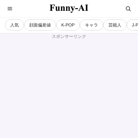
人気
顔面偏差値
K-POP
キャラ
芸能人
J-
スポンサーリンク