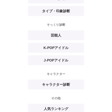
タイプ・印象診断
そっくり診断
芸能人
K-POPアイドル
J-POPアイドル
キャラクター
キャラクター診断
その他
人気ランキング