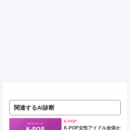
関連するAI診断
K-POP
K-POP女性アイドル全体か