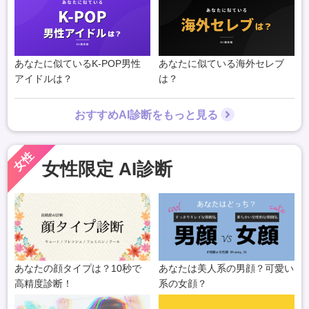
あなたに似ているK-POP男性
あなたに似ている海外セレブ
アイドルは？
は？
おすすめAI診断をもっと見る
女性
女性限定 AI診断
あなたの顔タイプは？10秒で
あなたは美人系の男顔？可愛い
高精度診断！
系の女顔？