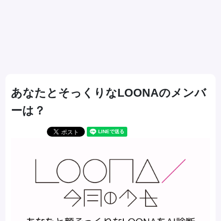
あなたとそっくりなLOONAのメンバ
ーは？