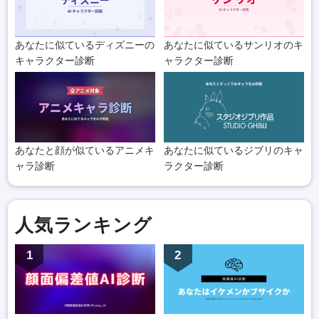
あなたに似ているディズニーの
あなたに似ているサンリオのキ
キャラクター診断
ャラクター診断
あなたと顔が似ているアニメキ
あなたに似ているジブリのキャ
ャラ診断
ラクター診断
人気ランキング
1
2