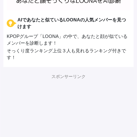
AIであなたと似ているLOONAの人気メンバーを見つ
けます
KPOPグループ「LOONA」の中で、あなたと顔が似ている
メンバーを診断します！
そっくり度ランキング上位３人も見れるランキング付きで
す！
スポンサーリンク