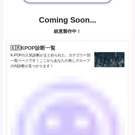
Coming Soon...
鋭意製作中！
🇰🇷KPOP診断一覧
K-POPの人気診断がまとめられた、カテゴリー別
一覧ページです！ここからあなたの推しグループ
のAI診断が見つかります！