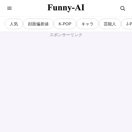
人気
顔面偏差値
K-POP
キャラ
芸能人
J-
スポンサーリンク