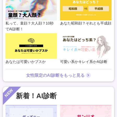
私って、童顔？大人顔？10秒
あなた昭和顔？それとも平成顔
でAI診断！
あなたは可愛いかブスか
可愛い系かキレイ系かAI診断
女性限定のAI診断をもっと見る
NEW
新着！AI診断