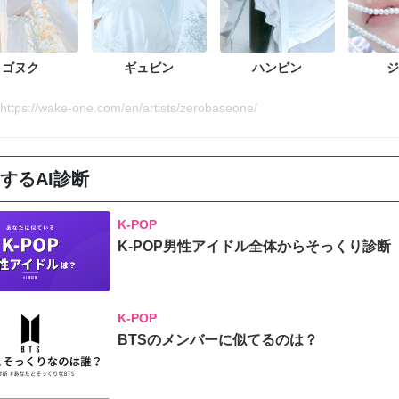
ゴヌク
ギュビン
ハンビン
ジ
ps://wake-one.com/en/artists/zerobaseone/
するAI診断
K-POP
K-POP男性アイドル全体からそっくり診断
K-POP
BTSのメンバーに似てるのは？