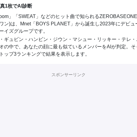
真1枚でAI診断
Bloom」「SWEAT」などのヒット曲で知られるZEROBASEON
ン)は、Mnet「BOYS PLANET」から誕生し2023年にデビュ
ーイズグループです。
・ギュビン・ハンビン・ジウン・マシュー・リッキー・テレ・
オの中で、あなたの顔に最も似ているメンバーをAIが判定。そ
トップ3ランキングで結果を表示します。
スポンサーリンク