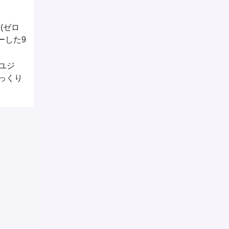
E(ゼロ
ーした9
ユジ
っくり