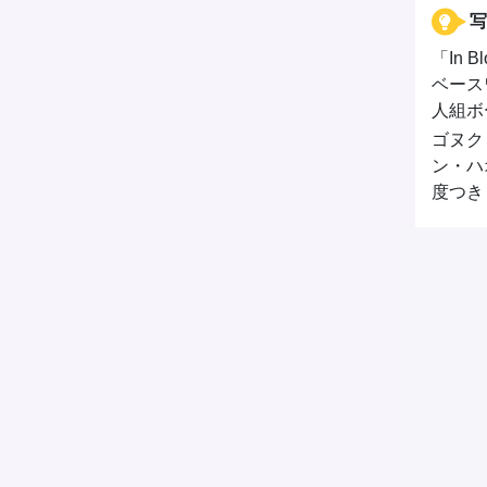
写
「In 
ベースワ
人組ボ
ゴヌク
ン・ハ
度つき