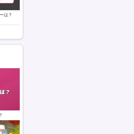
バーは？
？