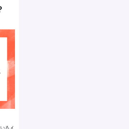
？
ているメ