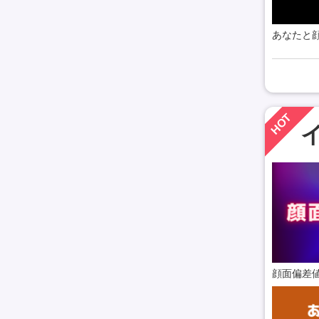
あなたと顔
HOT
顔面偏差