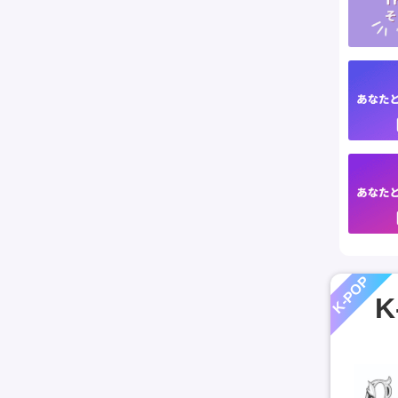
K-POP
K