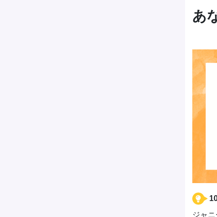
あ
1
ジャニ