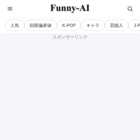
人気
顔面偏差値
K-POP
キャラ
芸能人
J-
スポンサーリンク