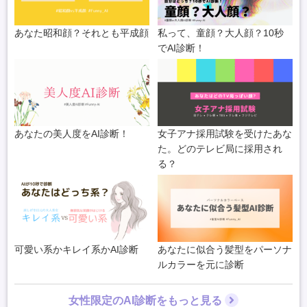
あなた昭和顔？それとも平成顔
私って、童顔？大人顔？10秒
でAI診断！
あなたの美人度をAI診断！
女子アナ採用試験を受けたあな
た。どのテレビ局に採用され
る？
可愛い系かキレイ系かAI診断
あなたに似合う髪型をパーソナ
ルカラーを元に診断
女性限定のAI診断をもっと見る