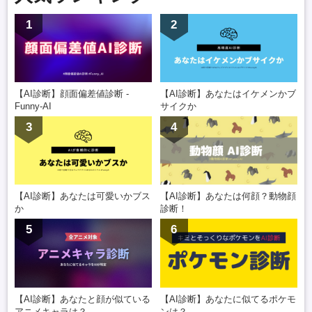
1
2
【AI診断】顔面偏差値診断 -
【AI診断】あなたはイケメンかブ
Funny-AI
サイクか
3
4
【AI診断】あなたは可愛いかブス
【AI診断】あなたは何顔？動物顔
か
診断！
5
6
【AI診断】あなたと顔が似ている
【AI診断】あなたに似てるポケモ
アニメキャラは？
ンは？