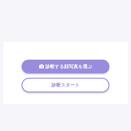
診断する顔写真を選ぶ
診断スタート