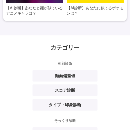
【AI診断】あなたと顔が似ている
【AI診断】あなたに似てるポケモ
アニメキャラは？
ンは？
カテゴリー
AI顔診断
顔面偏差値
スコア診断
タイプ・印象診断
そっくり診断