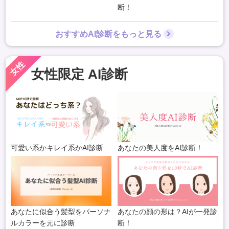
断！
おすすめAI診断をもっと見る
女性
女性限定 AI診断
可愛い系かキレイ系かAI診断
あなたの美人度をAI診断！
あなたに似合う髪型をパーソナ
あなたの顔の形は？AIが一発診
ルカラーを元に診断
断！