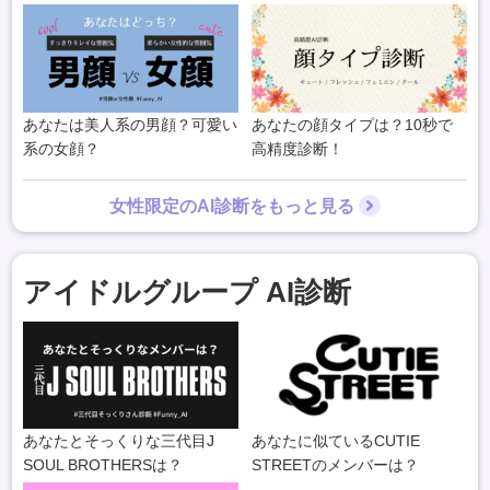
あなたは美人系の男顔？可愛い
あなたの顔タイプは？10秒で
系の女顔？
高精度診断！
女性限定のAI診断をもっと見る
アイドルグループ AI診断
あなたとそっくりな三代目J
あなたに似ているCUTIE
SOUL BROTHERSは？
STREETのメンバーは？