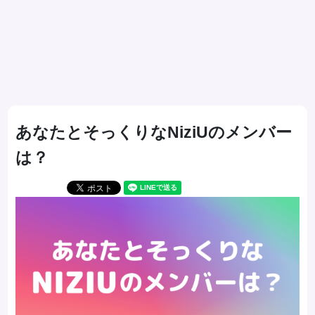
あなたとそっくりなNiziUのメンバー
は？