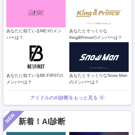
あなたに似ているME:Iのメン
あなたとそっくりな
バーは？
King&Princeのメンバーは？
あなたに似ているBE:FIRSTの
あなたとそっくりなSnow Man
メンバーは？
のメンバーは？
アイドルのAI診断をもっと見る
NEW
新着！AI診断