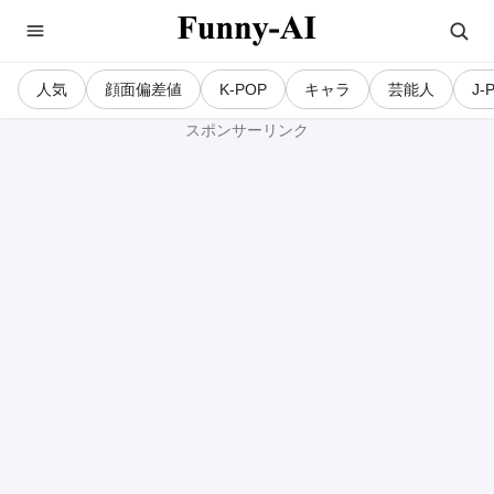
人気
顔面偏差値
K-POP
キャラ
芸能人
J-
スポンサーリンク