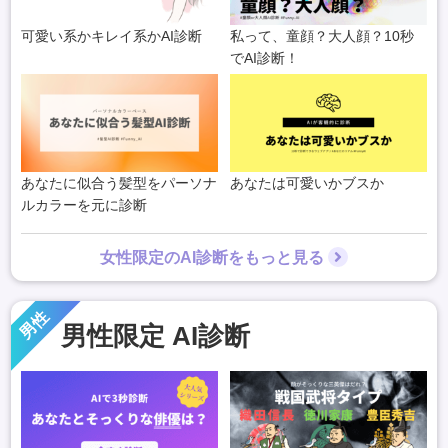
可愛い系かキレイ系かAI診断
私って、童顔？大人顔？10秒
でAI診断！
あなたに似合う髪型をパーソナ
あなたは可愛いかブスか
ルカラーを元に診断
女性限定のAI診断をもっと見る
男性
男性限定 AI診断