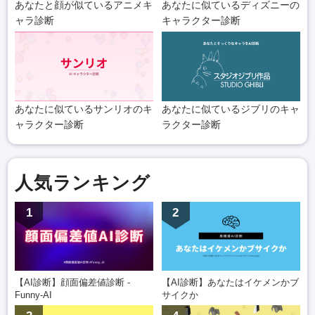
あなたと顔が似ているアニメキ
あなたに似ているディズニーの
ャラ診断
キャラクター診断
あなたに似ているサンリオのキ
あなたに似ているジブリのキャ
ャラクター診断
ラクター診断
人気ランキング
1
2
【AI診断】顔面偏差値診断 -
【AI診断】あなたはイケメンかブ
Funny-AI
サイクか