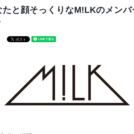
なたと顔そっくりなM!LKのメンバ
？