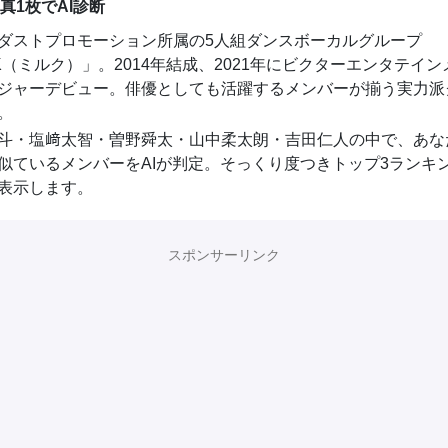
真1枚でAI診断
ダストプロモーション所属の5人組ダンスボーカルグループ
LK（ミルク）」。2014年結成、2021年にビクターエンタテイン
ジャーデビュー。俳優としても活躍するメンバーが揃う実力派
。
斗・塩﨑太智・曽野舜太・山中柔太朗・吉田仁人の中で、あな
似ているメンバーをAIが判定。そっくり度つきトップ3ランキ
表示します。
スポンサーリンク