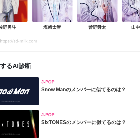
佐野勇斗
塩﨑太智
曽野舜太
山中
ps://sd-milk.com
するAI診断
J-POP
Snow Manのメンバーに似てるのは？
J-POP
SixTONESのメンバーに似てるのは？