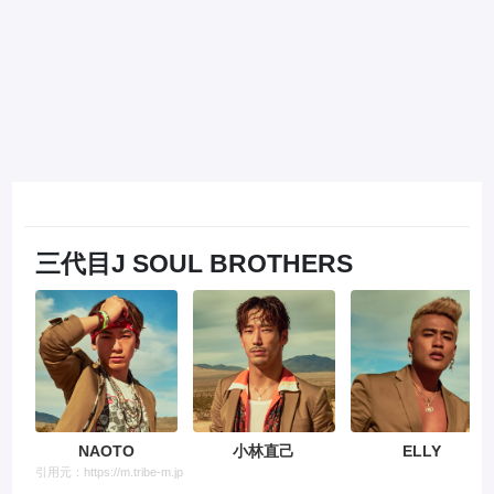
三代目J SOUL BROTHERS
NAOTO
小林直己
ELLY
引用元：https://m.tribe-m.jp