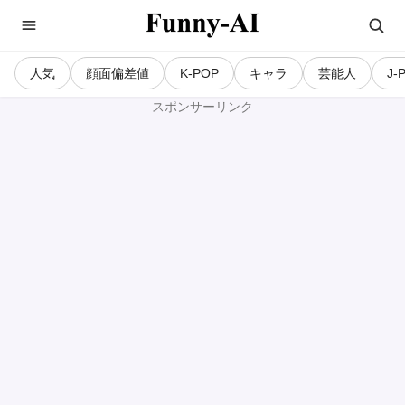
人気
顔面偏差値
K-POP
キャラ
芸能人
J-
スポンサーリンク