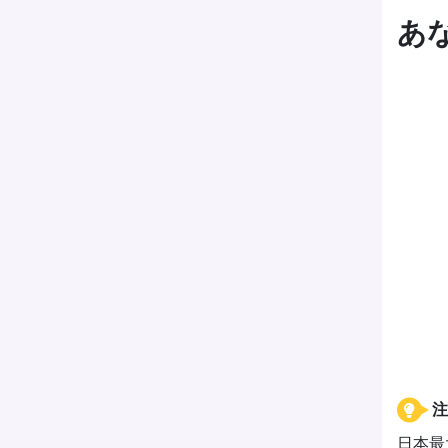
あ
注
日本最