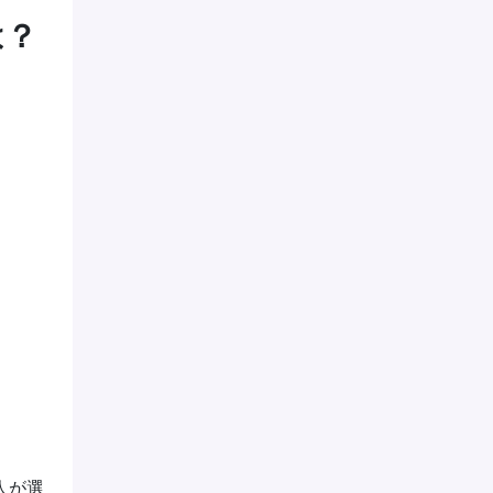
は？
1人が選