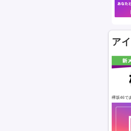
アイ
欅坂46