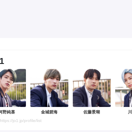
1
河野純喜
金城碧海
佐藤景瑚
川
s://jo1.jp/profile/list