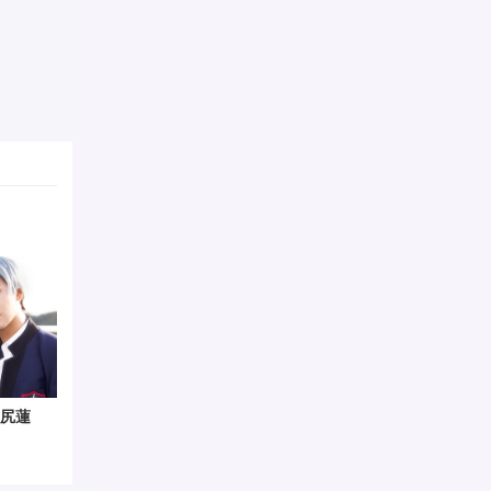
尻蓮
川西拓実
大平祥生
鶴房