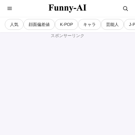
人気
顔面偏差値
K-POP
キャラ
芸能人
J-
スポンサーリンク