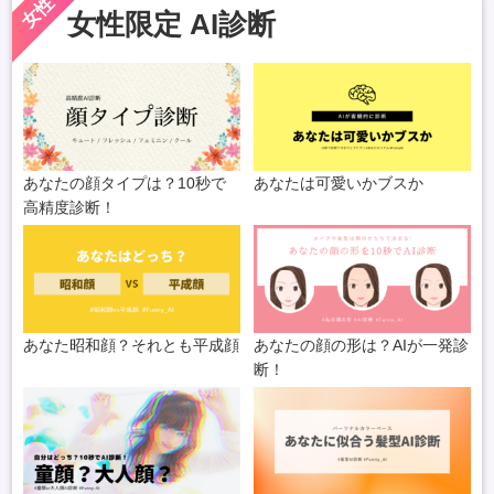
女性
女性限定 AI診断
あなたの顔タイプは？10秒で
あなたは可愛いかブスか
高精度診断！
あなた昭和顔？それとも平成顔
あなたの顔の形は？AIが一発診
断！