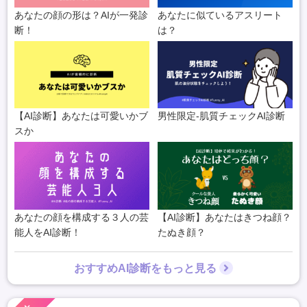
あなたの顔の形は？AIが一発診
あなたに似ているアスリート
断！
は？
【AI診断】あなたは可愛いかブ
男性限定-肌質チェックAI診断
スか
あなたの顔を構成する３人の芸
【AI診断】あなたはきつね顔？
能人をAI診断！
たぬき顔？
おすすめAI診断をもっと見る