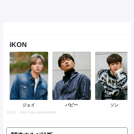
iKON
ジェイ
バビー
ソン
引用元：https://ygex.jp/ikon/profile