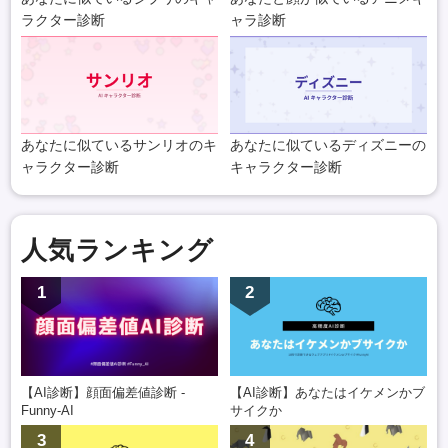
ラクター診断
ャラ診断
あなたに似ているサンリオのキ
あなたに似ているディズニーの
ャラクター診断
キャラクター診断
人気ランキング
1
2
【AI診断】顔面偏差値診断 -
【AI診断】あなたはイケメンかブ
Funny-AI
サイクか
3
4