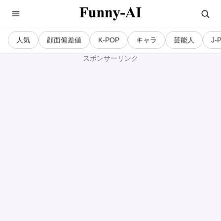
人気
顔面偏差値
K-POP
キャラ
芸能人
J-
スポンサーリンク