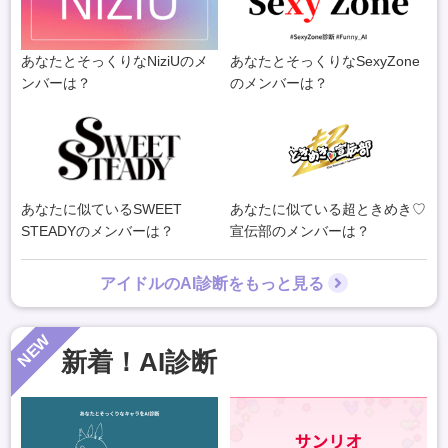
あなたとそっくりなNiziUのメ
あなたとそっくりなSexyZone
ンバーは？
のメンバーは？
あなたに似ているSWEET
あなたに似ている超ときめき♡
STEADYのメンバーは？
宣伝部のメンバーは？
アイドルのAI診断をもっと見る
NEW
新着！AI診断