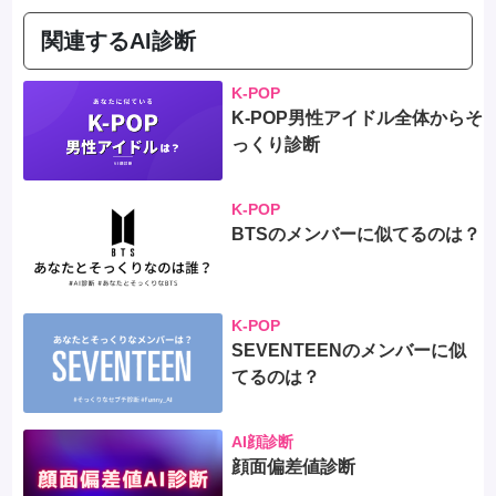
関連するAI診断
K-POP
K-POP男性アイドル全体からそ
っくり診断
K-POP
BTSのメンバーに似てるのは？
K-POP
SEVENTEENのメンバーに似
てるのは？
AI顔診断
顔面偏差値診断