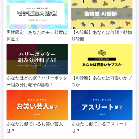
男性限定！あなたのモテ顔度は
【AI診断】あなたは何顔？動物
何点？
顔診断
あなたはどの寮？ハリーポッタ
【AI診断】あなたは可愛いかブ
ー組み分け帽子AI診断！
スか
あなたに似ているお笑い芸人
あなたに似ているアスリート
は？
は？