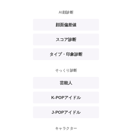
AI顔診断
顔面偏差値
スコア診断
タイプ・印象診断
そっくり診断
芸能人
K-POPアイドル
J-POPアイドル
キャラクター