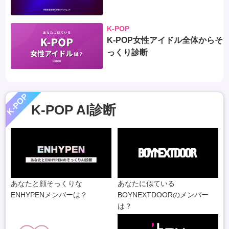
K-POP
K-POP女性アイドル全体からそ
っくり診断
K-POP
K-POP AI診断
あなたと顔そっくりな
あなたに似ている
ENHYPENメンバーは？
BOYNEXTDOORのメンバー
は？