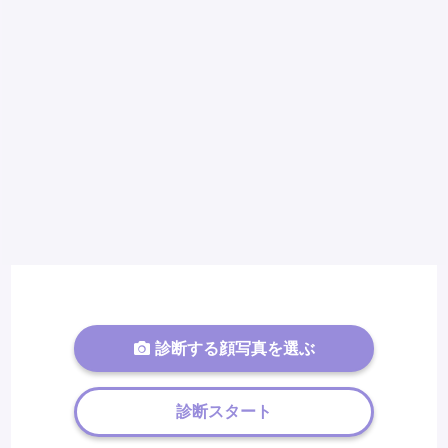
診断する顔写真を選ぶ
診断スタート