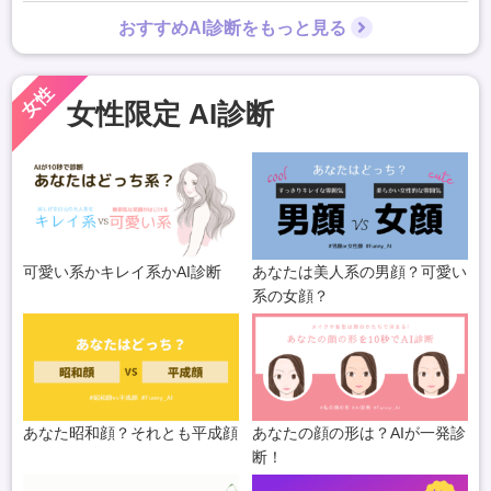
おすすめAI診断をもっと見る
女性
女性限定 AI診断
可愛い系かキレイ系かAI診断
あなたは美人系の男顔？可愛い
系の女顔？
あなた昭和顔？それとも平成顔
あなたの顔の形は？AIが一発診
断！