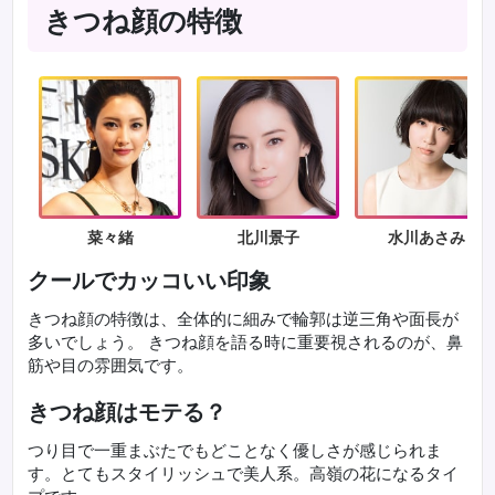
きつね顔の特徴
菜々緒
北川景子
水川あさみ
クールでカッコいい印象
きつね顔の特徴は、全体的に細みで輪郭は逆三角や面長が
多いでしょう。 きつね顔を語る時に重要視されるのが、鼻
筋や目の雰囲気です。
きつね顔はモテる？
つり目で一重まぶたでもどことなく優しさが感じられま
す。とてもスタイリッシュで美人系。高嶺の花になるタイ