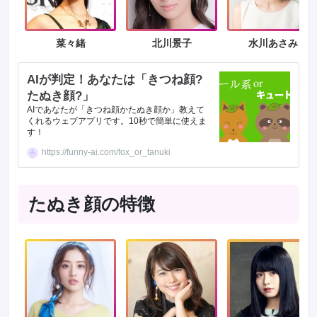
菜々緒
北川景子
水川あさみ
AIが判定！あなたは「きつね顔?
たぬき顔?」
AIであなたが「きつね顔かたぬき顔か」教えて
くれるウェブアプリです。10秒で簡単に使えま
す！
https://funny-ai.com/fox_or_tanuki
たぬき顔の特徴