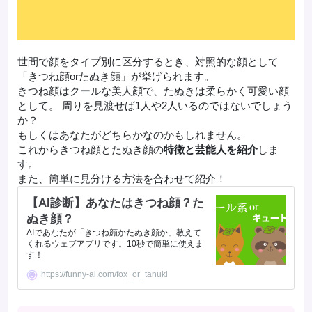
世間で顔をタイプ別に区分するとき、対照的な顔として
「きつね顔orたぬき顔」が挙げられます。
きつね顔はクールな美人顔で、たぬきは柔らかく可愛い顔
として。 周りを見渡せば1人や2人いるのではないでしょう
か？
もしくはあなたがどちらかなのかもしれません。
これからきつね顔とたぬき顔の
特徴と芸能人を紹介
しま
す。
また、簡単に見分ける方法を合わせて紹介！
【AI診断】あなたはきつね顔？た
ぬき顔？
AIであなたが「きつね顔かたぬき顔か」教えて
くれるウェブアプリです。10秒で簡単に使えま
す！
https://funny-ai.com/fox_or_tanuki