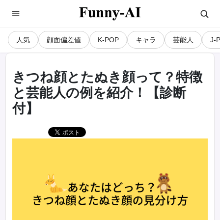
人気
顔面偏差値
K-POP
キャラ
芸能人
J-
きつね顔とたぬき顔って？特徴
と芸能人の例を紹介！【診断
付】