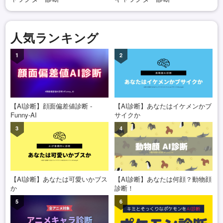
人気ランキング
1
2
【AI診断】顔面偏差値診断 -
【AI診断】あなたはイケメンかブ
Funny-AI
サイクか
3
4
【AI診断】あなたは可愛いかブス
【AI診断】あなたは何顔？動物顔
か
診断！
5
6