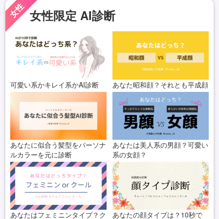
女性
女性限定 AI診断
可愛い系かキレイ系かAI診断
あなた昭和顔？それとも平成顔
あなたに似合う髪型をパーソナ
あなたは美人系の男顔？可愛い
ルカラーを元に診断
系の女顔？
あなたはフェミニンタイプ？ク
あなたの顔タイプは？10秒で