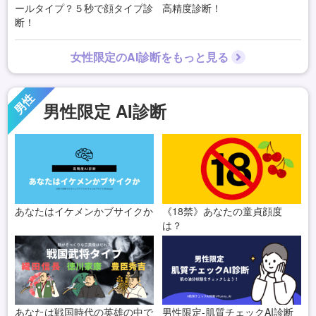
ールタイプ？５秒で顔タイプ診
高精度診断！
断！
女性限定のAI診断をもっと見る
男性
男性限定 AI診断
あなたはイケメンかブサイクか
《18禁》あなたの童貞顔度
は？
あなたは戦国時代の英雄の中で
男性限定-肌質チェックAI診断