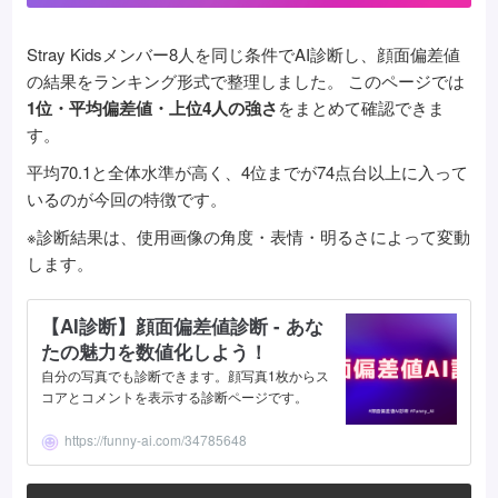
Stray Kidsメンバー8人を同じ条件でAI診断し、顔面偏差値
の結果をランキング形式で整理しました。 このページでは
1位・平均偏差値・上位4人の強さ
をまとめて確認できま
す。
平均70.1と全体水準が高く、4位までが74点台以上に入って
いるのが今回の特徴です。
※診断結果は、使用画像の角度・表情・明るさによって変動
します。
【AI診断】顔面偏差値診断 - あな
たの魅力を数値化しよう！
自分の写真でも診断できます。顔写真1枚からス
コアとコメントを表示する診断ページです。
https://funny-ai.com/34785648