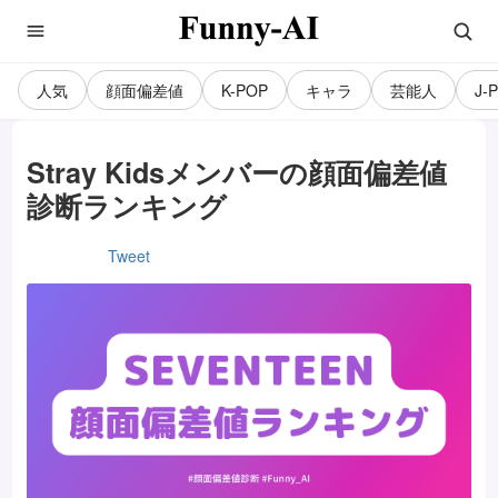
人気
顔面偏差値
K-POP
キャラ
芸能人
J-
Stray Kidsメンバーの顔面偏差値
診断ランキング
Tweet