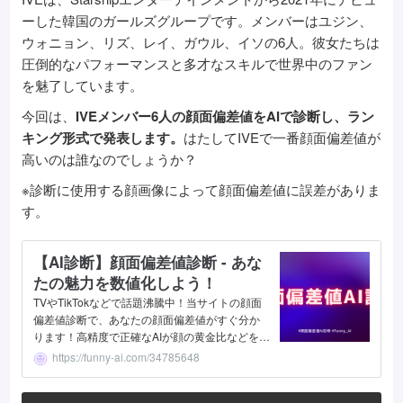
ーした韓国のガールズグループです。メンバーはユジン、
ウォニョン、リズ、レイ、ガウル、イソの6人。彼女たちは
圧倒的なパフォーマンスと多才なスキルで世界中のファン
を魅了しています。
今回は、
IVEメンバー6人の顔面偏差値をAIで診断し、ラン
キング形式で発表します。
はたしてIVEで一番顔面偏差値が
高いのは誰なのでしょうか？
※診断に使用する顔画像によって顔面偏差値に誤差がありま
す。
【AI診断】顔面偏差値診断 - あな
たの魅力を数値化しよう！
TVやTikTokなどで話題沸騰中！当サイトの顔面
偏差値診断で、あなたの顔面偏差値がすぐ分か
ります！高精度で正確なAIが顔の黄金比などを分
析・評価し、偏差値で数値化します。男女どち
https://funny-ai.com/34785648
らも無料かつ簡単に、写真一枚で診断できま
す。