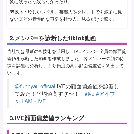
象に残ったり残らなかったり。
39以下
：珍しいレベル。芸能人やタレントでも滅多に見
ないほどの個性的な容姿を持つ人。見るだけで驚く。
2.メンバーを診断したtiktok動画
当社では最新のAI技術を活用し、IVEメンバー全員の顔面偏
差値を診断した動画を作成しました。各メンバーの顔の特
徴を詳細に分析し、より精度の高い顔面偏差値を算出して
います。
@funnyai_official
IVEの顔面偏差値を診断し
てみた！平均値高すぎ〜！！
#ive
#アイブ
♬ I AM - IVE
3.IVE顔面偏差値ランキング