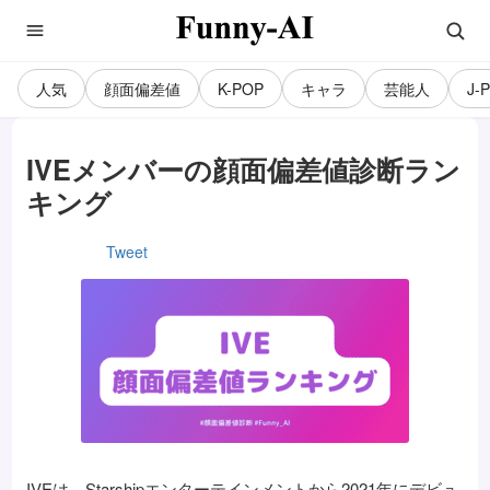
人気
顔面偏差値
K-POP
キャラ
芸能人
J-
IVEメンバーの顔面偏差値診断ラン
キング
Tweet
IVEは、Starshipエンターテインメントから2021年にデビュ