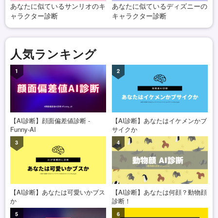
あなたに似ているサンリオのキ
あなたに似ているディズニーの
ャラクター診断
キャラクター診断
人気ランキング
1
2
【AI診断】顔面偏差値診断 -
【AI診断】あなたはイケメンかブ
Funny-AI
サイクか
3
4
【AI診断】あなたは可愛いかブス
【AI診断】あなたは何顔？動物顔
か
診断！
5
6