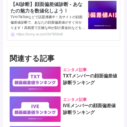
【AI診断】顔面偏差値診断 - あな
たの魅力を数値化しよう！
TVやTikTokなどで話題沸騰中！当サイトの顔面
偏差値診断で、あなたの顔面偏差値がすぐ分か
ります！高精度で正確なAIが顔の黄金比などを分
析・評価し、偏差値で数値化します。男女どち
https://funny-ai.com/34785648
らも無料かつ簡単に、写真一枚で診断できま
す。
関連する記事
エンタメ記事
TXTメンバーの顔面偏差値
診断ランキング
エンタメ記事
IVEメンバーの顔面偏差値
診断ランキング