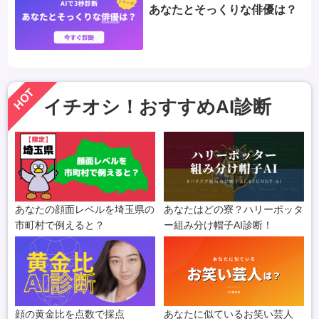
あなたとそっくりな俳優は？
HOT
イチオシ！おすすめAI診断
あなたの顔面レベルを埼玉県の
あなたはどの寮？ハリーポッタ
市町村で例えると？
ー組み分け帽子AI診断！
顔の黄金比を点数で採点
あなたに似ているお笑い芸人