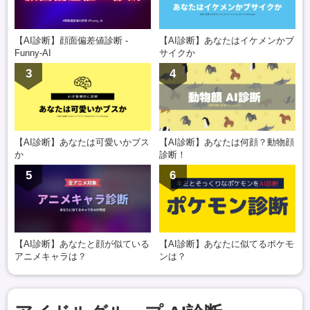
【AI診断】顔面偏差値診断 -
【AI診断】あなたはイケメンかブ
Funny-AI
サイクか
3
4
【AI診断】あなたは可愛いかブス
【AI診断】あなたは何顔？動物顔
か
診断！
5
6
【AI診断】あなたと顔が似ている
【AI診断】あなたに似てるポケモ
アニメキャラは？
ンは？