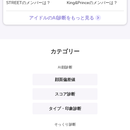
STREETのメンバーは？
King&Princeのメンバーは？
アイドルのAI診断をもっと見る
カテゴリー
AI顔診断
顔面偏差値
スコア診断
タイプ・印象診断
そっくり診断