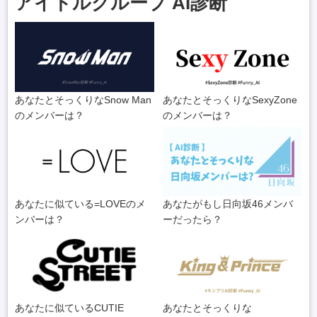
アイドルグループ AI診断
あなたとそっくりなSnow Man
あなたとそっくりなSexyZone
のメンバーは？
のメンバーは？
あなたに似ている=LOVEのメ
あなたがもし日向坂46メンバ
ンバーは？
ーだったら？
あなたに似ているCUTIE
あなたとそっくりな