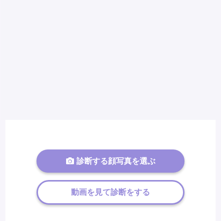
診断する顔写真を選ぶ
動画を見て診断をする