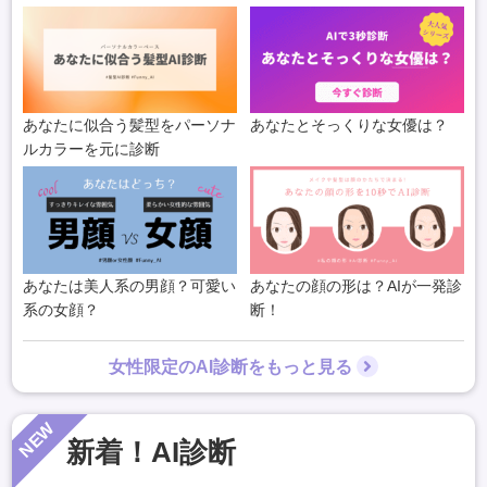
あなたに似合う髪型をパーソナ
あなたとそっくりな女優は？
ルカラーを元に診断
あなたは美人系の男顔？可愛い
あなたの顔の形は？AIが一発診
系の女顔？
断！
女性限定のAI診断をもっと見る
NEW
新着！AI診断